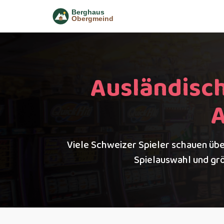
Ausländisch
A
Viele Schweizer Spieler schauen übe
Spielauswahl und grö