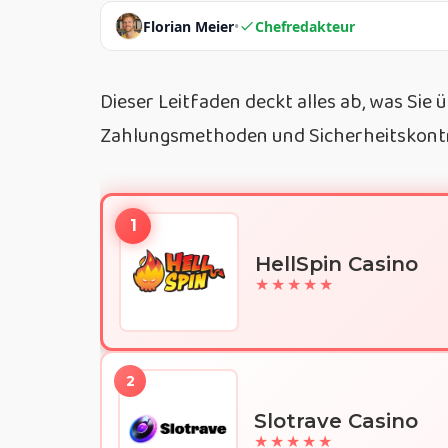
Florian Meier
•
Chefredakteur
Dieser Leitfaden deckt alles ab, was Sie
Zahlungsmethoden und Sicherheitskontrol